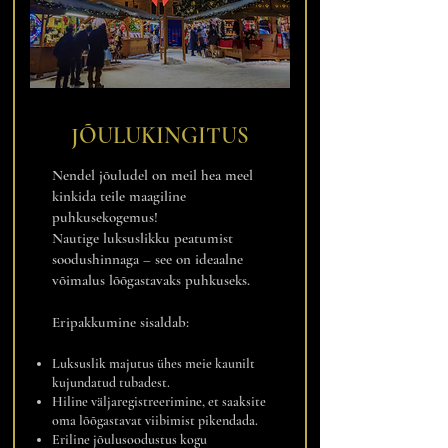
JÕULUKINGITUS
Nendel jõuludel on meil hea meel
kinkida teile maagiline
puhkusekogemus!
Nautige luksuslikku peatumist
soodushinnaga – see on ideaalne
võimalus lõõgastavaks puhkuseks.
Eripakkumine sisaldab:
Luksuslik majutus ühes meie kaunilt
kujundatud tubadest.
Hiline väljaregistreerimine, et saaksite
oma lõõgastavat viibimist pikendada.
Eriline jõulusoodustus kogu