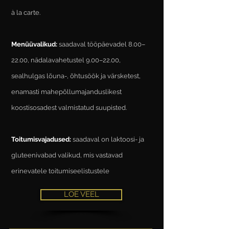
à la carte.
Menüüvalikud:
saadaval tööpäevadel 8.00–
22.00, nädalavahetustel 9.00–22.00,
sealhulgas lõuna-, õhtusöök ja värsketest,
enamasti mahepõllumajanduslikest
koostisosadest valmistatud suupisted.
Toitumisvajadused:
saadaval on laktoosi- ja
gluteenivabad valikud, mis vastavad
erinevatele toitumiseelistustele
LOE VEEL