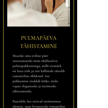
PULMAPÄEVA
TÄHISTAMINE
Muutke oma eriline päev
unustamatuks meie eksklusiivse
pulmapakkumisega, mille eesmärk
on luua teile ja teie kallimale täiuslik
romantiline õhkkond. See
pakkumine sisaldab kõike, mida
vajate elegantseks ja intiimseks
tähistamiseks.
Paaridele, kes otsivad intiimsemat
olemist, saate broneerida romantilise