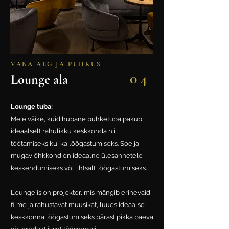
VABA AEG JA PUHKUS
04
Lounge ala
Lounge tuba:
Meie väike, kuid hubane puhketuba pakub
ideaalselt rahulikku keskkonda nii
töötamiseks kui ka lõõgastumiseks. Soe ja
mugav õhkkond on ideaalne ülesannetele
keskendumiseks või lihtsalt lõõgastumiseks.
Lounge'is on projektor, mis mängib erinevaid
filme ja rahustavat muusikat, luues ideaalse
keskkonna lõõgastumiseks pärast pikka päeva