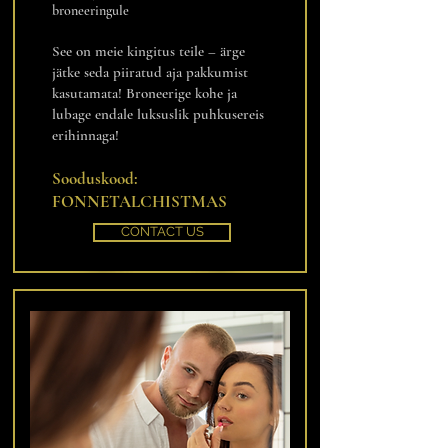
broneeringule
See on meie kingitus teile – ärge
jätke seda piiratud aja pakkumist
kasutamata! Broneerige kohe ja
lubage endale luksuslik puhkusereis
erihinnaga!
Sooduskood:
FONNETALCHISTMAS
CONTACT US