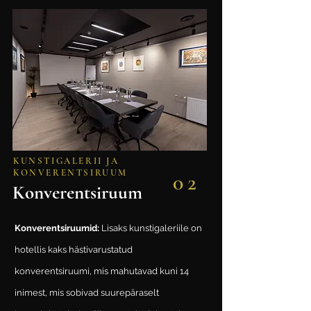
KUNSTIGALERII JA
KONVERENTSIRUUM
02
Konverentsiruum
Konverentsiruumid:
Lisaks kunstigaleriile on
hotellis kaks hästivarustatud
konverentsiruumi, mis mahutavad kuni 14
inimest, mis sobivad suurepäraselt