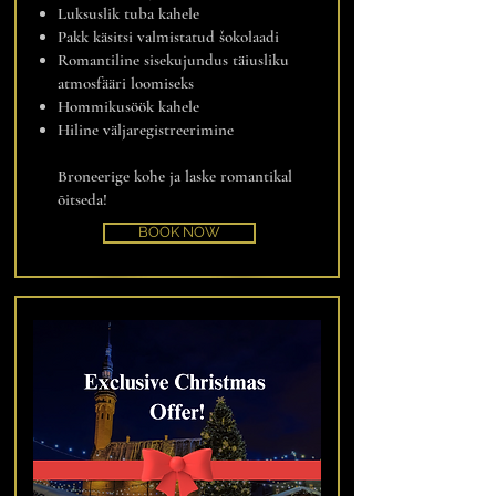
Luksuslik tuba kahele
Pakk käsitsi valmistatud šokolaadi
Romantiline sisekujundus täiusliku
atmosfääri loomiseks
Hommikusöök kahele
Hiline väljaregistreerimine
Broneerige kohe ja laske romantikal
õitseda!
BOOK NOW