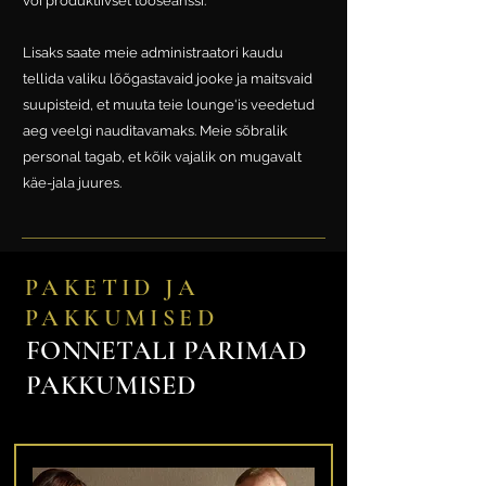
või produktiivset tööseanssi.
Lisaks saate meie administraatori kaudu
tellida valiku lõõgastavaid jooke ja maitsvaid
suupisteid, et muuta teie lounge'is veedetud
aeg veelgi nauditavamaks. Meie sõbralik
personal tagab, et kõik vajalik on mugavalt
käe-jala juures.
PAKETID JA
PAKKUMISED
FONNETALI PARIMAD
PAKKUMISED