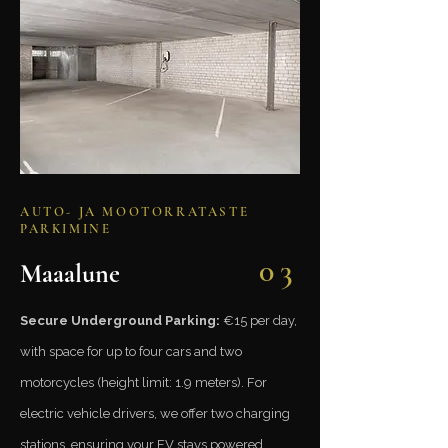
AUTO- JA MOOTORRATASTE
PARKIMINE
03
Maaalune
Secure Underground Parking:
€15 per day,
with space for up to four cars and two
motorcycles (height limit: 1.9 meters). For
electric vehicle drivers, we offer two charging
stations, ensuring your EV stays powered