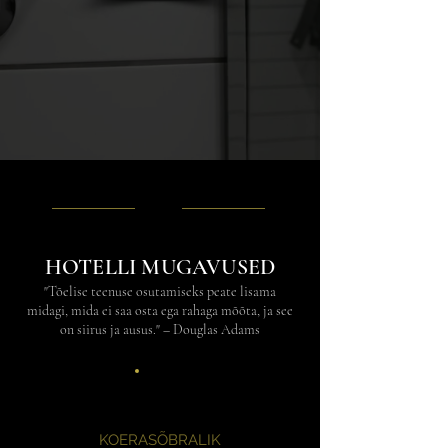
HOTELLI MUGAVUSED
"Tõelise teenuse osutamiseks peate lisama
midagi, mida ei saa osta ega rahaga mõõta, ja see
on siirus ja ausus." – Douglas Adams
KOERASÕBRALIK