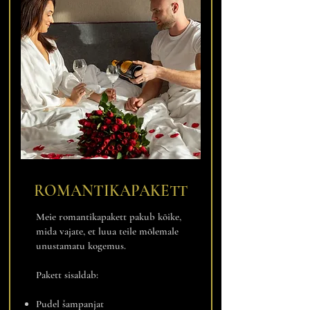
ROMANTIKAPAKETT
Meie romantikapakett pakub kõike,
mida vajate, et luua teile mõlemale
unustamatu kogemus.
Pakett sisaldab:
Pudel šampanjat