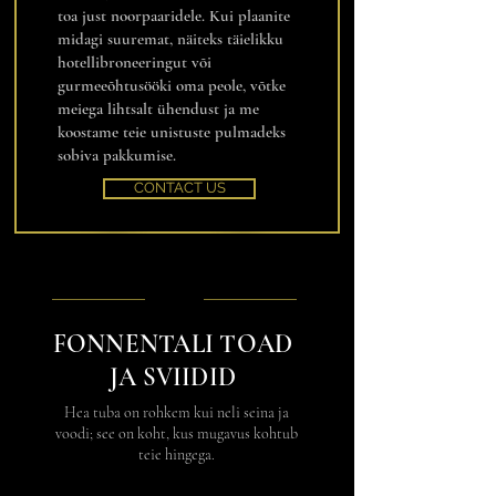
toa just noorpaaridele. Kui plaanite
midagi suuremat, näiteks täielikku
hotellibroneeringut või
gurmeeõhtusööki oma peole, võtke
meiega lihtsalt ühendust ja me
koostame teie unistuste pulmadeks
sobiva pakkumise.
CONTACT US
FONNENTALI TOAD
JA SVIIDID
Hea tuba on rohkem kui neli seina ja
voodi; see on koht, kus mugavus kohtub
teie hingega.