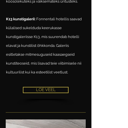
koosolekuteks ja väiksemateks üritusteks.
K13 kunstigalerii:
Fonnentali hotellis saavad
külalised sukelduda keerukasse
kunstigaleriisse K13, mis suurendab hotelli
elavat ja kunstilist õhkkonda. Galeriis
esitletakse mitmesuguseid kaasaegseid
kunstiteoseid, mis lisavad teie viibimisele nii
kultuurilist kui ka esteetilist veetlust.
LOE VEEL