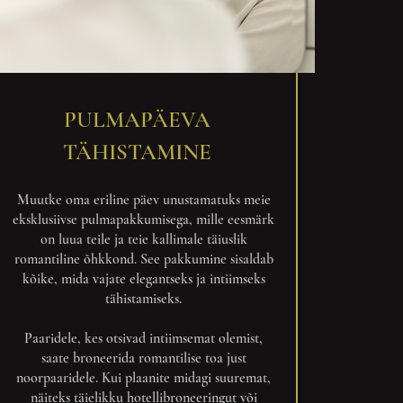
PULMAPÄEVA
TÄHISTAMINE
Muutke oma eriline päev unustamatuks meie
eksklusiivse pulmapakkumisega, mille eesmärk
on luua teile ja teie kallimale täiuslik
romantiline õhkkond. See pakkumine sisaldab
kõike, mida vajate elegantseks ja intiimseks
tähistamiseks.
Paaridele, kes otsivad intiimsemat olemist,
saate broneerida romantilise toa just
noorpaaridele. Kui plaanite midagi suuremat,
näiteks täielikku hotellibroneeringut või