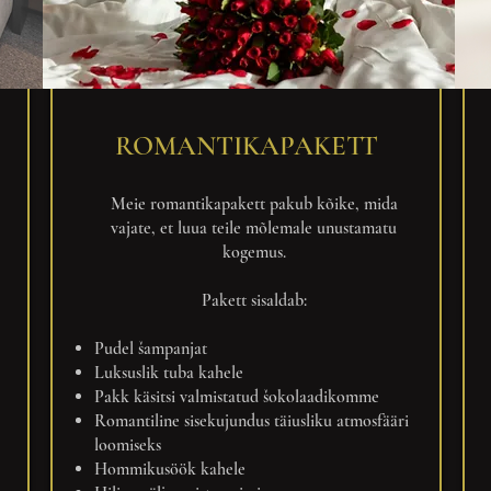
ROMANTIKAPAKETT
Meie romantikapakett pakub kõike, mida
vajate, et luua teile mõlemale unustamatu
kogemus.
Pakett sisaldab:
Pudel šampanjat
Luksuslik tuba kahele
Pakk käsitsi valmistatud šokolaadikomme
Romantiline sisekujundus täiusliku atmosfääri
loomiseks
Hommikusöök kahele